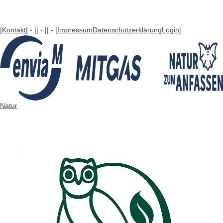
|Kontakt
| - |
| - |
| - |
Impressum
Datenschutzerklärung
Login
|
Natur